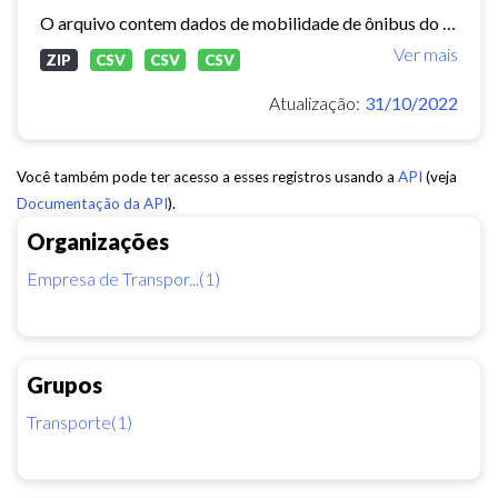
O arquivo contem dados de mobilidade de ônibus do período 11/03/2015, contendo dados de GPS, paradas e validação.
Ver mais
ZIP
CSV
CSV
CSV
Atualização:
31/10/2022
Você também pode ter acesso a esses registros usando a
API
(veja
Documentação da API
).
Organizações
Empresa de Transpor...(1)
Grupos
Transporte(1)