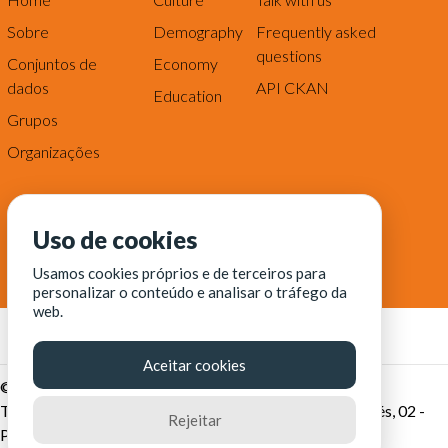
Sobre
Demography
Frequently asked
questions
Conjuntos de
Economy
dados
API CKAN
Education
Grupos
Organizações
Uso de cookies
Usamos cookies próprios e de terceiros para
personalizar o conteúdo e analisar o tráfego da
web.
Aceitar cookies
© Fortaleza Digital || CITINOVA - Fundação de Ciência,
Tecnologia e Inovação de Fortaleza - Rua dos Tremembés, 02 -
Rejeitar
Praia de Iracema - Fortaleza-CE