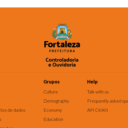
Grupos
Help
Culture
Talk with us
Demography
Frequently asked qu
tos de dados
Economy
API CKAN
s
Education