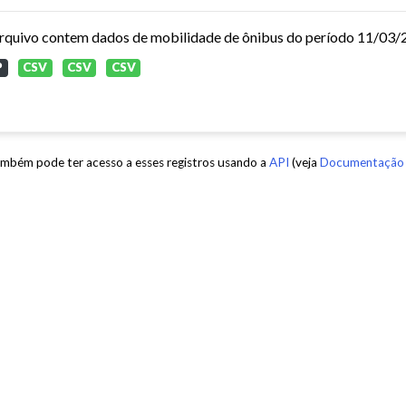
P
CSV
CSV
CSV
mbém pode ter acesso a esses registros usando a
API
(veja
Documentação 