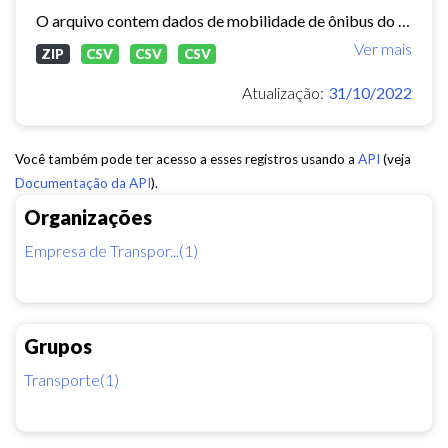
O arquivo contem dados de mobilidade de ônibus do período 11/03/2015, contendo dados de GPS, paradas e validação.
Ver mais
ZIP
CSV
CSV
CSV
Atualização:
31/10/2022
Você também pode ter acesso a esses registros usando a
API
(veja
Documentação da API
).
Organizações
Empresa de Transpor...(1)
Grupos
Transporte(1)