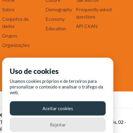
Sobre
Demography
Frequently asked
questions
Conjuntos de
Economy
dados
API CKAN
Education
Grupos
Organizações
Uso de cookies
Usamos cookies próprios e de terceiros para
personalizar o conteúdo e analisar o tráfego da
web.
Aceitar cookies
© Fortaleza Digital || CITINOVA - Fundação de Ciência,
Tecnologia e Inovação de Fortaleza - Rua dos Tremembés, 02 -
Rejeitar
Praia de Iracema - Fortaleza-CE