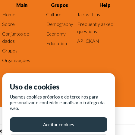
Main
Grupos
Help
Home
Culture
Talk with us
Sobre
Demography
Frequently asked
questions
Conjuntos de
Economy
dados
API CKAN
Education
Grupos
Organizações
Uso de cookies
Usamos cookies próprios e de terceiros para
personalizar o conteúdo e analisar o tráfego da
web.
Aceitar cookies
© Fortaleza Digital || CITINOVA - Fundação de Ciência,