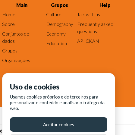
Main
Grupos
Help
Home
Culture
Talk with us
Sobre
Demography
Frequently asked
questions
Conjuntos de
Economy
dados
API CKAN
Education
Grupos
Organizações
Uso de cookies
Usamos cookies próprios e de terceiros para
personalizar o conteúdo e analisar o tráfego da
web.
Aceitar cookies
© Fortaleza Digital || CITINOVA - Fundação de Ciência,