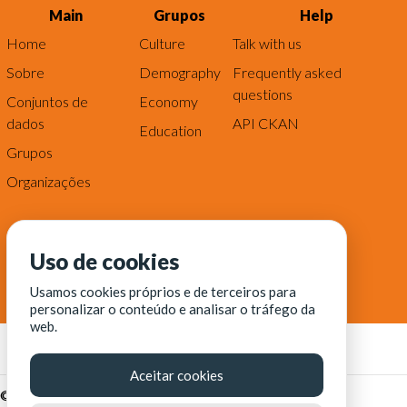
Main
Grupos
Help
Home
Culture
Talk with us
Sobre
Demography
Frequently asked
questions
Conjuntos de
Economy
dados
API CKAN
Education
Grupos
Organizações
Uso de cookies
Usamos cookies próprios e de terceiros para
personalizar o conteúdo e analisar o tráfego da
web.
Aceitar cookies
© Fortaleza Digital || CITINOVA - Fundação de Ciência,