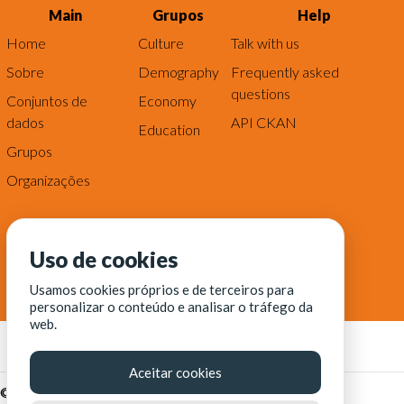
Main
Grupos
Help
Home
Culture
Talk with us
Sobre
Demography
Frequently asked
questions
Conjuntos de
Economy
dados
API CKAN
Education
Grupos
Organizações
Uso de cookies
Usamos cookies próprios e de terceiros para
personalizar o conteúdo e analisar o tráfego da
web.
Aceitar cookies
© Fortaleza Digital || CITINOVA - Fundação de Ciência,