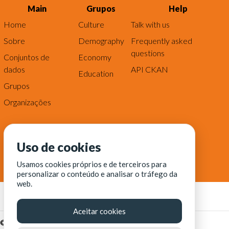
Main
Grupos
Help
Home
Culture
Talk with us
Sobre
Demography
Frequently asked
questions
Conjuntos de
Economy
dados
API CKAN
Education
Grupos
Organizações
Uso de cookies
Usamos cookies próprios e de terceiros para
personalizar o conteúdo e analisar o tráfego da
web.
Aceitar cookies
© Fortaleza Digital || CITINOVA - Fundação de Ciência,