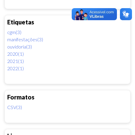
Etiquetas
cgm(3)
manifestações(3)
ouvidoria(3)
2020(1)
2021(1)
2022(1)
Formatos
CSV(3)