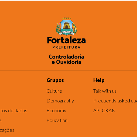
Grupos
Help
Culture
Talk with us
Demography
Frequently asked qu
tos de dados
Economy
API CKAN
s
Education
izações