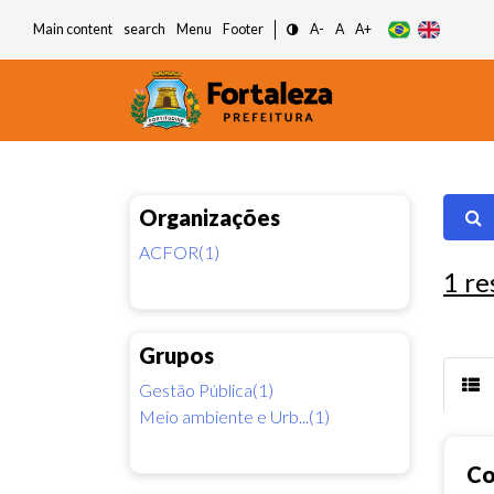
Main content
search
Menu
Footer
A-
A
A+
Organizações
ACFOR(1)
1
re
Grupos
Gestão Pública(1)
Meio ambiente e Urb...(1)
Co