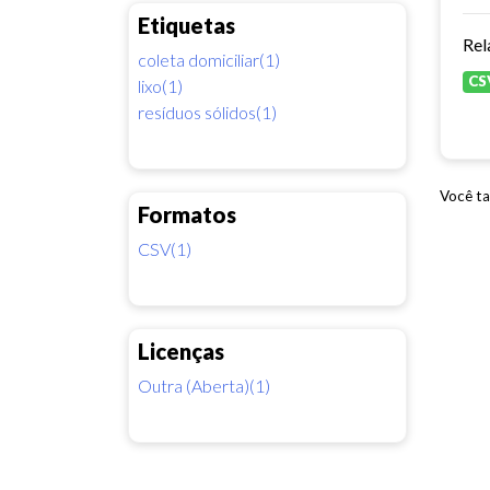
Etiquetas
Rel
coleta domiciliar(1)
CS
lixo(1)
resíduos sólidos(1)
Você ta
Formatos
CSV(1)
Licenças
Outra (Aberta)(1)