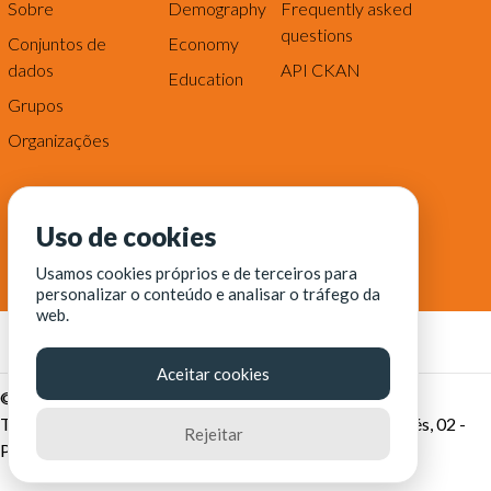
Sobre
Demography
Frequently asked
questions
Conjuntos de
Economy
dados
API CKAN
Education
Grupos
Organizações
Uso de cookies
Usamos cookies próprios e de terceiros para
personalizar o conteúdo e analisar o tráfego da
web.
Aceitar cookies
© Fortaleza Digital || CITINOVA - Fundação de Ciência,
Tecnologia e Inovação de Fortaleza - Rua dos Tremembés, 02 -
Rejeitar
Praia de Iracema - Fortaleza-CE