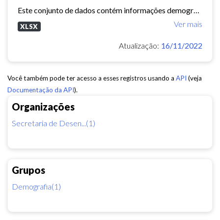
Este conjunto de dados contém informações demográficas (população masculina, população feminina, média de moradores por domicílio, etc) para cada bairro e regional de Fortaleza...
Ver mais
XLSX
Atualização:
16/11/2022
Você também pode ter acesso a esses registros usando a
API
(veja
Documentação da API
).
Organizações
Secretaria de Desen...(1)
Grupos
Demografia(1)