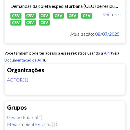
Demandas da coleta especial urbana (CEU) de resíduos sólidos no município de Fortaleza.
Ver mais
CSV
CSV
CSV
CSV
CSV
CSV
CSV
CSV
CSV
Atualização:
08/07/2025
Você também pode ter acesso a esses registros usando a
API
(veja
Documentação da API
).
Organizações
ACFOR(1)
Grupos
Gestão Pública(1)
Meio ambiente e Urb...(1)