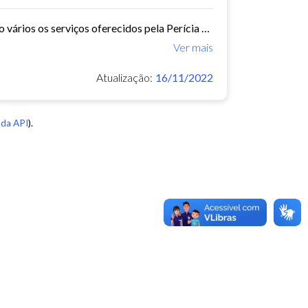
A Perícia Médica atende aos servidores do município de Fortaleza. São vários os serviços oferecidos pela Perícia Médica do IPM, como: avaliação da aptidão dos candidatos ao...
Ver mais
Atualização:
16/11/2022
da API
).