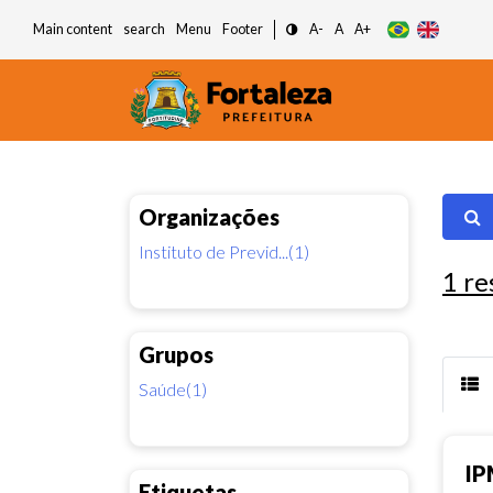
Main content
search
Menu
Footer
A-
A
A+
Organizações
Instituto de Previd...(1)
1
re
Grupos
Saúde(1)
IP
Etiquetas