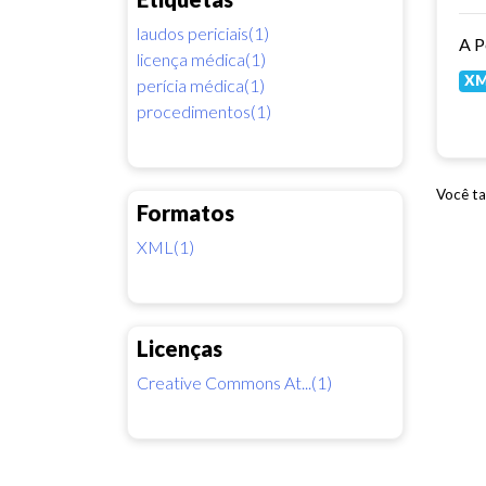
laudos periciais(1)
licença médica(1)
X
perícia médica(1)
procedimentos(1)
Você ta
Formatos
XML(1)
Licenças
Creative Commons At...(1)