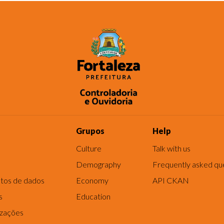
Grupos
Help
Culture
Talk with us
Demography
Frequently asked qu
tos de dados
Economy
API CKAN
s
Education
izações