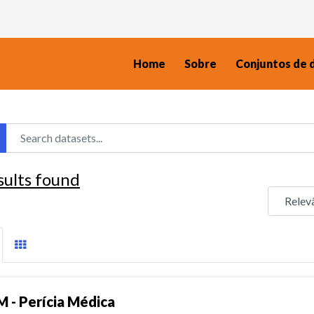
Home
Sobre
Conjuntos de 
sults found
M - Perícia Médica