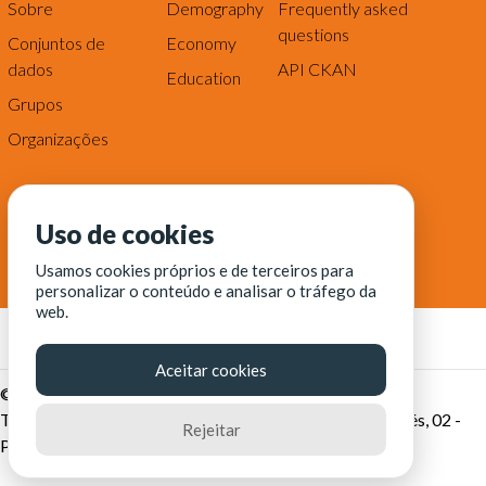
Sobre
Demography
Frequently asked
questions
Conjuntos de
Economy
dados
API CKAN
Education
Grupos
Organizações
Uso de cookies
Usamos cookies próprios e de terceiros para
personalizar o conteúdo e analisar o tráfego da
web.
Aceitar cookies
© Fortaleza Digital || CITINOVA - Fundação de Ciência,
Tecnologia e Inovação de Fortaleza - Rua dos Tremembés, 02 -
Rejeitar
Praia de Iracema - Fortaleza-CE