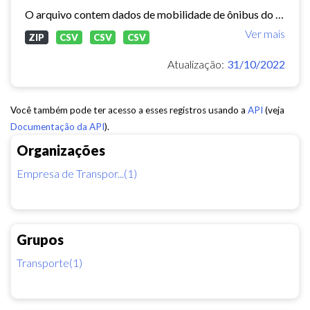
O arquivo contem dados de mobilidade de ônibus do período 11/03/2015, contendo dados de GPS, paradas e validação.
Ver mais
ZIP
CSV
CSV
CSV
Atualização:
31/10/2022
Você também pode ter acesso a esses registros usando a
API
(veja
Documentação da API
).
Organizações
Empresa de Transpor...(1)
Grupos
Transporte(1)