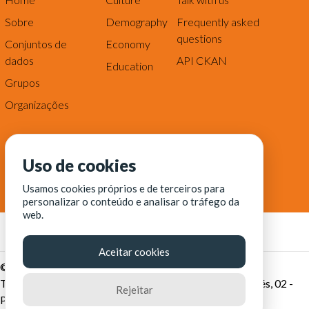
Sobre
Demography
Frequently asked
questions
Conjuntos de
Economy
dados
API CKAN
Education
Grupos
Organizações
Uso de cookies
Usamos cookies próprios e de terceiros para
personalizar o conteúdo e analisar o tráfego da
web.
Aceitar cookies
© Fortaleza Digital || CITINOVA - Fundação de Ciência,
Tecnologia e Inovação de Fortaleza - Rua dos Tremembés, 02 -
Rejeitar
Praia de Iracema - Fortaleza-CE