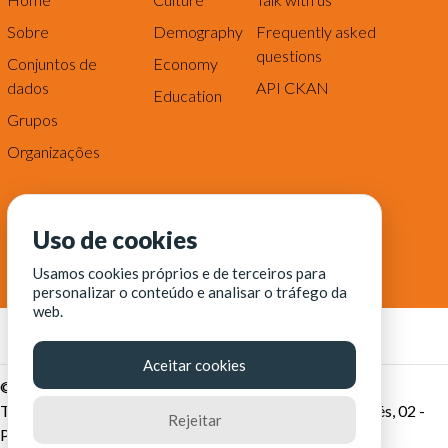
Sobre
Demography
Frequently asked
questions
Conjuntos de
Economy
dados
API CKAN
Education
Grupos
Organizações
Uso de cookies
Usamos cookies próprios e de terceiros para
personalizar o conteúdo e analisar o tráfego da
web.
Aceitar cookies
© Fortaleza Digital || CITINOVA - Fundação de Ciência,
Tecnologia e Inovação de Fortaleza - Rua dos Tremembés, 02 -
Rejeitar
Praia de Iracema - Fortaleza-CE