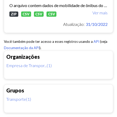
O arquivo contem dados de mobilidade de ônibus do período 11/03/2015, contendo dados de GPS, paradas e validação.
Ver mais
ZIP
CSV
CSV
CSV
Atualização:
31/10/2022
Você também pode ter acesso a esses registros usando a
API
(veja
Documentação da API
).
Organizações
Empresa de Transpor...(1)
Grupos
Transporte(1)