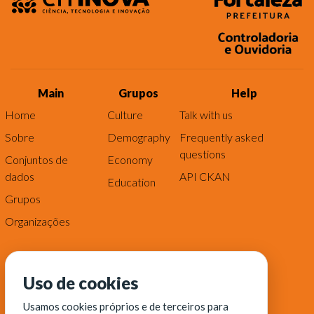
Main
Grupos
Help
Home
Culture
Talk with us
Sobre
Demography
Frequently asked
questions
Conjuntos de
Economy
dados
API CKAN
Education
Grupos
Organizações
Uso de cookies
Usamos cookies próprios e de terceiros para