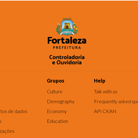
Grupos
Help
Culture
Talk with us
Demography
Frequently asked qu
tos de dados
Economy
API CKAN
s
Education
izações