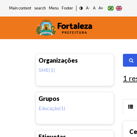
Main content
search
Menu
Footer
A-
A
A+
Organizações
SME(1)
1
re
Grupos
Educação(1)
Ce
Etiquetas