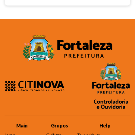
Main
Grupos
Help
Home
Culture
Talk with us