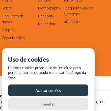
Sobre
Demography
Frequently asked
questions
Conjuntos de
Economy
dados
API CKAN
Education
Grupos
Organizações
Uso de cookies
Usamos cookies próprios e de terceiros para
personalizar o conteúdo e analisar o tráfego da
web.
Aceitar cookies
© Fortaleza Digital || CITINOVA - Fundação de Ciência,
Tecnologia e Inovação de Fortaleza - Rua dos Tremembés, 02 -
Rejeitar
Praia de Iracema - Fortaleza-CE