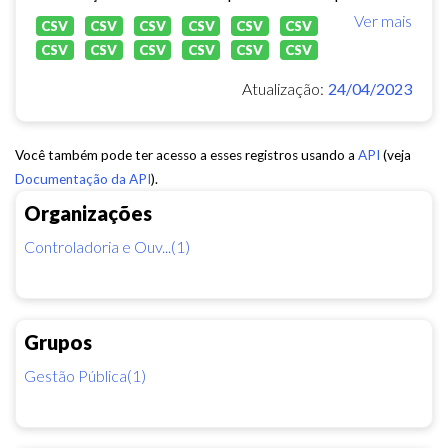
Ver mais
CSV
CSV
CSV
CSV
CSV
CSV
CSV
CSV
CSV
CSV
CSV
CSV
Atualização:
24/04/2023
Você também pode ter acesso a esses registros usando a
API
(veja
Documentação da API
).
Organizações
Controladoria e Ouv...(1)
Grupos
Gestão Pública(1)