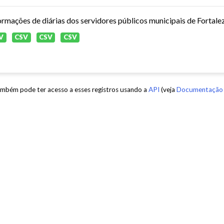
ormações de diárias dos servidores públicos municipais de Fortale
V
CSV
CSV
CSV
mbém pode ter acesso a esses registros usando a
API
(veja
Documentação 