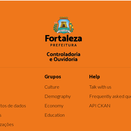
Grupos
Help
Culture
Talk with us
Demography
Frequently asked qu
tos de dados
Economy
API CKAN
s
Education
izações