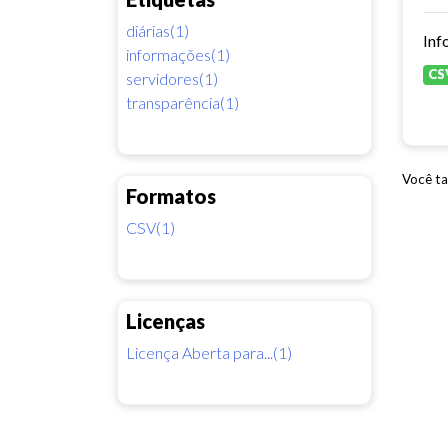
diárias(1)
Inf
informações(1)
CS
servidores(1)
transparência(1)
Você ta
Formatos
CSV(1)
Licenças
Licença Aberta para...(1)