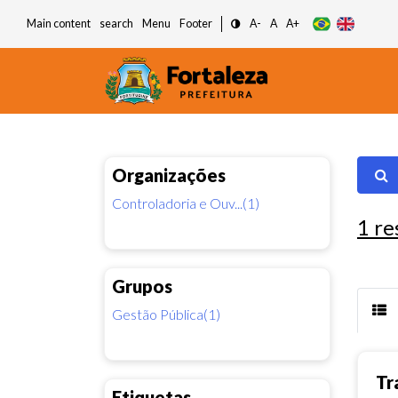
Main content
search
Menu
Footer
A-
A
A+
Organizações
Controladoria e Ouv...(1)
1
re
Grupos
Gestão Pública(1)
Tr
Etiquetas