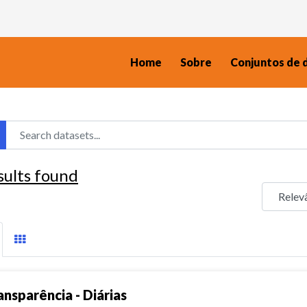
Home
Sobre
Conjuntos de 
sults found
ansparência - Diárias