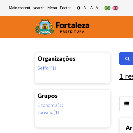
Main content
search
Menu
Footer
A-
A
A+
Organizações
Setfor(1)
1
re
Grupos
Economia(1)
Turismo(1)
Ar