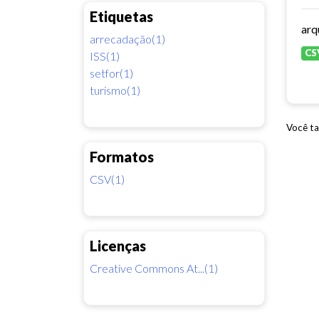
Etiquetas
arrecadação(1)
CS
ISS(1)
setfor(1)
turismo(1)
Você ta
Formatos
CSV(1)
Licenças
Creative Commons At...(1)