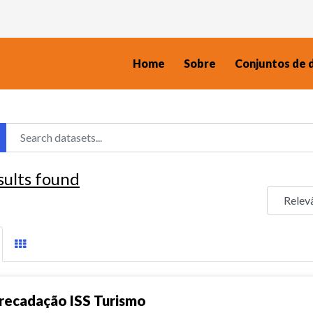
Home
Sobre
Conjuntos de 
sults found
recadação ISS Turismo