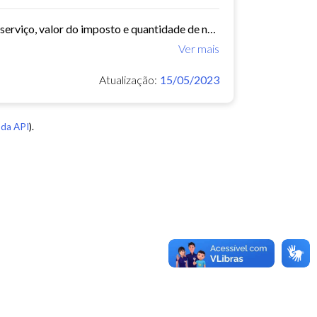
arquivo com data, bairro, cnae, descrição do cnae, segmento, valor do serviço, valor do imposto e quantidade de notas. Série histórica desde 2015. Vide dashboard no site do...
Ver mais
Atualização:
15/05/2023
da API
).