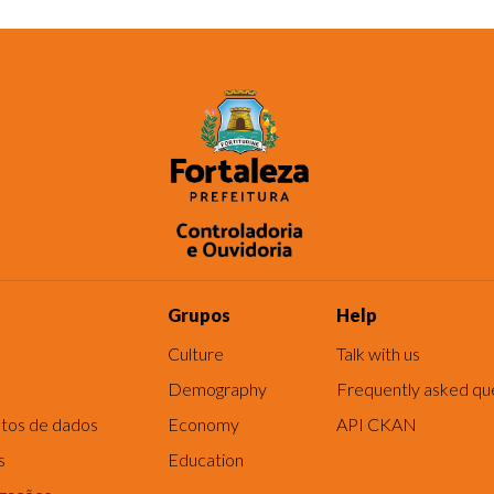
Grupos
Help
Culture
Talk with us
Demography
Frequently asked qu
tos de dados
Economy
API CKAN
s
Education