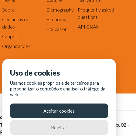
Sobre
Demography
Frequently asked
questions
Conjuntos de
Economy
dados
API CKAN
Education
Grupos
Organizações
Uso de cookies
Usamos cookies próprios e de terceiros para
personalizar o conteúdo e analisar o tráfego da
web.
Aceitar cookies
© Fortaleza Digital || CITINOVA - Fundação de Ciência,
Tecnologia e Inovação de Fortaleza - Rua dos Tremembés, 02 -
Rejeitar
Praia de Iracema - Fortaleza-CE