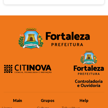
Main
Grupos
Help
Home
Culture
Talk with us