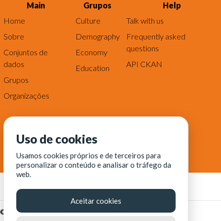
Main
Grupos
Help
Home
Culture
Talk with us
Sobre
Demography
Frequently asked
questions
Conjuntos de
Economy
dados
API CKAN
Education
Grupos
Organizações
Uso de cookies
Usamos cookies próprios e de terceiros para
personalizar o conteúdo e analisar o tráfego da
web.
Aceitar cookies
© Fortaleza Digital || CITINOVA - Fundação de Ciência,