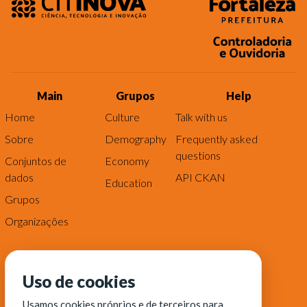
Main
Grupos
Help
Home
Culture
Talk with us
Sobre
Demography
Frequently asked
questions
Conjuntos de
Economy
dados
API CKAN
Education
Grupos
Organizações
Uso de cookies
Usamos cookies próprios e de terceiros para