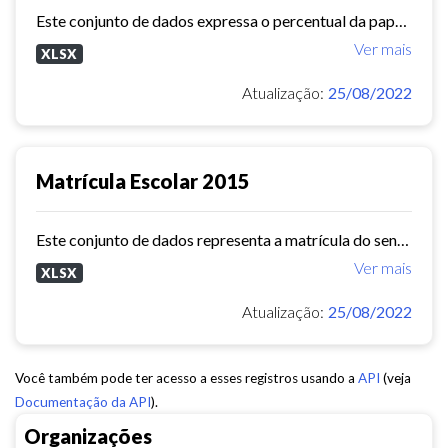
Este conjunto de dados expressa o percentual da papulação que se encontra matriculada na escola, em determinada idade ou faixa etária, estratificada em taxa de escolarização...
Ver mais
XLSX
Atualização:
25/08/2022
Matrícula Escolar 2015
Este conjunto de dados representa a matrícula do senso escolar (oficial) das unidades da rede municipal, estratificada por nível de ensino e ano (2015)
Ver mais
XLSX
Atualização:
25/08/2022
Você também pode ter acesso a esses registros usando a
API
(veja
Documentação da API
).
Organizações