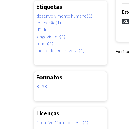
Etiquetas
desenvolvimento humano(1)
XL
educação(1)
IDH(1)
longevidade(1)
renda(1)
Índice de Desenvolv...(1)
Você ta
Formatos
XLSX(1)
Licenças
Creative Commons At...(1)