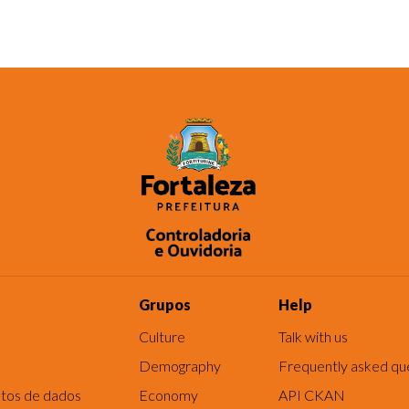
Grupos
Help
Culture
Talk with us
Demography
Frequently asked qu
tos de dados
Economy
API CKAN