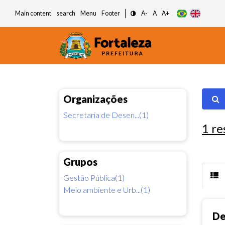
Main content
search
Menu
Footer
A-
A
A+
Organizações
Secretaria de Desen...(1)
1
re
Grupos
Gestão Pública(1)
Meio ambiente e Urb...(1)
De