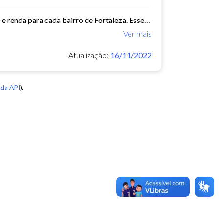
Este conjunto de dados contém indicadores de educação, longevidade e renda para cada bairro de Fortaleza. Esses três indicadores juntos formam o Indice de Desenvolvimento Humano...
Ver mais
Atualização:
16/11/2022
da API
).