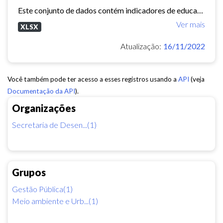
Este conjunto de dados contém indicadores de educação, longevidade e renda para cada bairro de Fortaleza. Esses três indicadores juntos formam o Indice de Desenvolvimento Humano...
Ver mais
XLSX
Atualização:
16/11/2022
Você também pode ter acesso a esses registros usando a
API
(veja
Documentação da API
).
Organizações
Secretaria de Desen...(1)
Grupos
Gestão Pública(1)
Meio ambiente e Urb...(1)