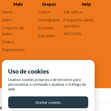
Main
Grupos
Help
Home
Culture
Talk with us
Sobre
Demography
Frequently asked
questions
Conjuntos de
Economy
dados
API CKAN
Education
Grupos
Organizações
Uso de cookies
Usamos cookies próprios e de terceiros para
personalizar o conteúdo e analisar o tráfego da
web.
Aceitar cookies
© Fortaleza Digital || CITINOVA - Fundação de Ciência,