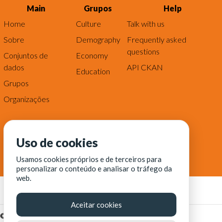
Main
Grupos
Help
Home
Culture
Talk with us
Sobre
Demography
Frequently asked
questions
Conjuntos de
Economy
dados
API CKAN
Education
Grupos
Organizações
Uso de cookies
Usamos cookies próprios e de terceiros para
personalizar o conteúdo e analisar o tráfego da
web.
Aceitar cookies
© Fortaleza Digital || CITINOVA - Fundação de Ciência,