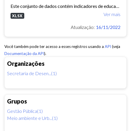
Este conjunto de dados contém indicadores de educação, longevidade e renda para cada bairro de Fortaleza. Esses três indicadores juntos formam o Indice de Desenvolvimento Humano...
Ver mais
XLSX
Atualização:
16/11/2022
Você também pode ter acesso a esses registros usando a
API
(veja
Documentação da API
).
Organizações
Secretaria de Desen...(1)
Grupos
Gestão Pública(1)
Meio ambiente e Urb...(1)