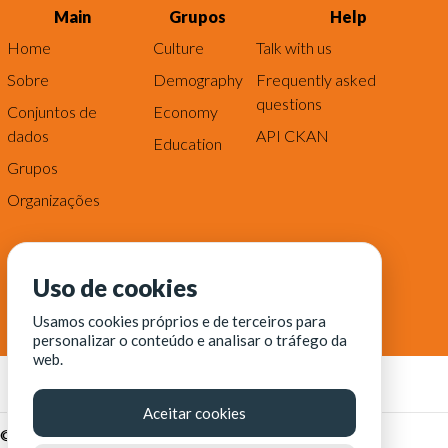
Main
Grupos
Help
Home
Culture
Talk with us
Sobre
Demography
Frequently asked
questions
Conjuntos de
Economy
dados
API CKAN
Education
Grupos
Organizações
Uso de cookies
Usamos cookies próprios e de terceiros para
personalizar o conteúdo e analisar o tráfego da
web.
Aceitar cookies
© Fortaleza Digital || CITINOVA - Fundação de Ciência,