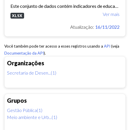
Este conjunto de dados contém indicadores de educação, longevidade e renda para cada bairro de Fortaleza. Esses três indicadores juntos formam o Indice de Desenvolvimento Humano...
Ver mais
XLSX
Atualização:
16/11/2022
Você também pode ter acesso a esses registros usando a
API
(veja
Documentação da API
).
Organizações
Secretaria de Desen...(1)
Grupos
Gestão Pública(1)
Meio ambiente e Urb...(1)