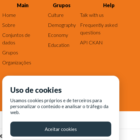
Main
Grupos
Help
Home
Culture
Talk with us
Sobre
Demography
Frequently asked
questions
Conjuntos de
Economy
dados
API CKAN
Education
Grupos
Organizações
Uso de cookies
Usamos cookies próprios e de terceiros para
personalizar o conteúdo e analisar o tráfego da
web.
Aceitar cookies
© Fortaleza Digital || CITINOVA - Fundação de Ciência,