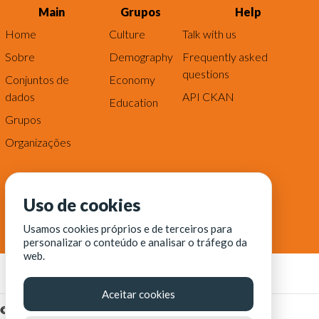
Main
Grupos
Help
Home
Culture
Talk with us
Sobre
Demography
Frequently asked
questions
Conjuntos de
Economy
dados
API CKAN
Education
Grupos
Organizações
Uso de cookies
Usamos cookies próprios e de terceiros para
personalizar o conteúdo e analisar o tráfego da
web.
Aceitar cookies
© Fortaleza Digital || CITINOVA - Fundação de Ciência,