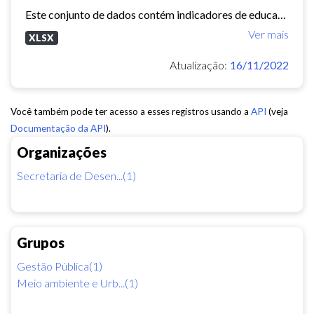
Este conjunto de dados contém indicadores de educação, longevidade e renda para cada bairro de Fortaleza. Esses três indicadores juntos formam o Indice de Desenvolvimento Humano...
Ver mais
XLSX
Atualização:
16/11/2022
Você também pode ter acesso a esses registros usando a
API
(veja
Documentação da API
).
Organizações
Secretaria de Desen...(1)
Grupos
Gestão Pública(1)
Meio ambiente e Urb...(1)