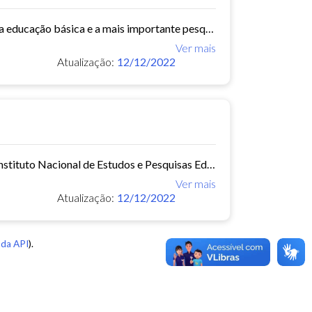
O Censo Escolar é o principal instrumento de coleta de informações da educação básica e a mais importante pesquisa estatística educacional brasileira. É coordenado pelo Inep e...
Ver mais
Atualização:
12/12/2022
O Censo da Educação Superior é uma coleta de dados realizada pelo Instituto Nacional de Estudos e Pesquisas Educacionais Anísio Teixeira – INEP. A coleta dos dados tem como...
Ver mais
Atualização:
12/12/2022
da API
).