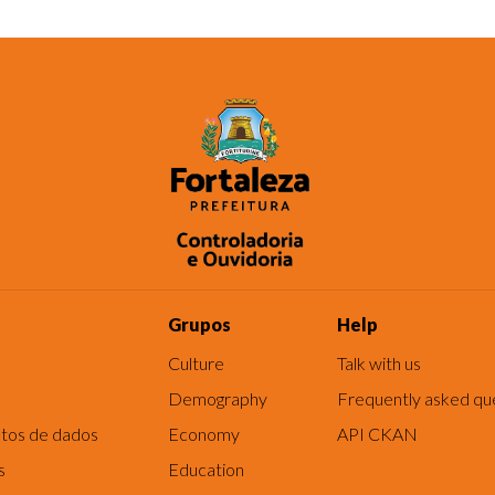
Grupos
Help
Culture
Talk with us
Demography
Frequently asked qu
tos de dados
Economy
API CKAN
s
Education