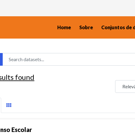
Home
Sobre
Conjuntos de 
sults found
nso Escolar