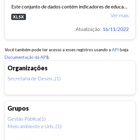
Este conjunto de dados contém indicadores de educação, longevidade e renda para cada bairro de Fortaleza. Esses três indicadores juntos formam o Indice de Desenvolvimento Humano...
Ver mais
XLSX
Atualização:
16/11/2022
Você também pode ter acesso a esses registros usando a
API
(veja
Documentação da API
).
Organizações
Secretaria de Desen...(1)
Grupos
Gestão Pública(1)
Meio ambiente e Urb...(1)