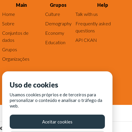
Main
Grupos
Help
Home
Culture
Talk with us
Sobre
Demography
Frequently asked
questions
Conjuntos de
Economy
dados
API CKAN
Education
Grupos
Organizações
Uso de cookies
Usamos cookies próprios e de terceiros para
personalizar o conteúdo e analisar o tráfego da
web.
Aceitar cookies
© Fortaleza Digital || CITINOVA - Fundação de Ciência,