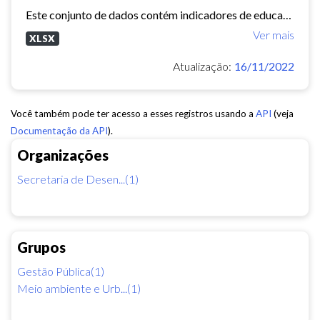
Este conjunto de dados contém indicadores de educação, longevidade e renda para cada bairro de Fortaleza. Esses três indicadores juntos formam o Indice de Desenvolvimento Humano...
Ver mais
XLSX
Atualização:
16/11/2022
Você também pode ter acesso a esses registros usando a
API
(veja
Documentação da API
).
Organizações
Secretaria de Desen...(1)
Grupos
Gestão Pública(1)
Meio ambiente e Urb...(1)