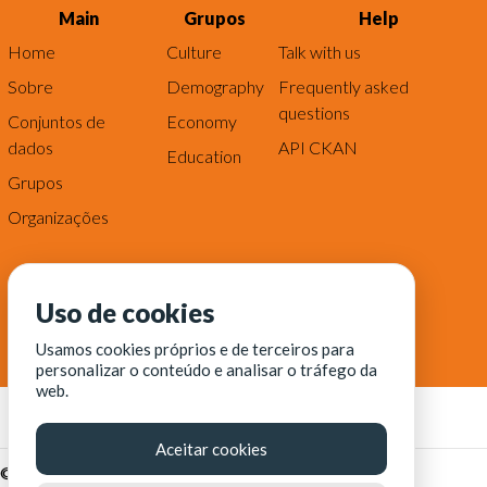
Main
Grupos
Help
Home
Culture
Talk with us
Sobre
Demography
Frequently asked
questions
Conjuntos de
Economy
dados
API CKAN
Education
Grupos
Organizações
Uso de cookies
Usamos cookies próprios e de terceiros para
personalizar o conteúdo e analisar o tráfego da
web.
Aceitar cookies
© Fortaleza Digital || CITINOVA - Fundação de Ciência,