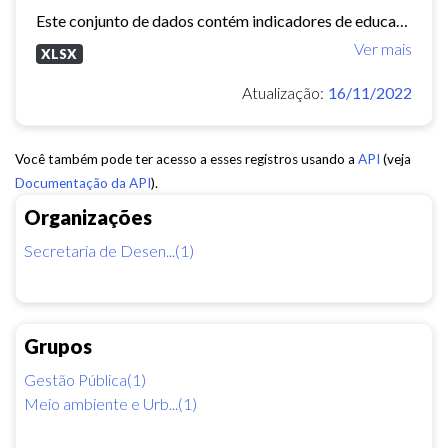
Este conjunto de dados contém indicadores de educação, longevidade e renda para cada bairro de Fortaleza. Esses três indicadores juntos formam o Indice de Desenvolvimento Humano...
Ver mais
XLSX
Atualização:
16/11/2022
Você também pode ter acesso a esses registros usando a
API
(veja
Documentação da API
).
Organizações
Secretaria de Desen...(1)
Grupos
Gestão Pública(1)
Meio ambiente e Urb...(1)