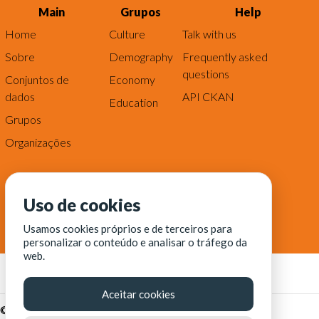
Main
Grupos
Help
Home
Culture
Talk with us
Sobre
Demography
Frequently asked
questions
Conjuntos de
Economy
dados
API CKAN
Education
Grupos
Organizações
Uso de cookies
Usamos cookies próprios e de terceiros para
personalizar o conteúdo e analisar o tráfego da
web.
Aceitar cookies
© Fortaleza Digital || CITINOVA - Fundação de Ciência,