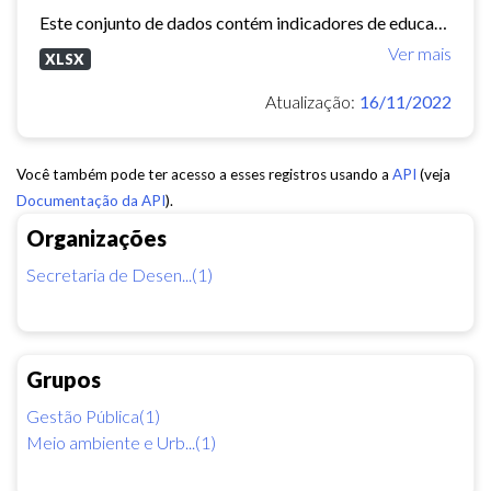
Este conjunto de dados contém indicadores de educação, longevidade e renda para cada bairro de Fortaleza. Esses três indicadores juntos formam o Indice de Desenvolvimento Humano...
Ver mais
XLSX
Atualização:
16/11/2022
Você também pode ter acesso a esses registros usando a
API
(veja
Documentação da API
).
Organizações
Secretaria de Desen...(1)
Grupos
Gestão Pública(1)
Meio ambiente e Urb...(1)