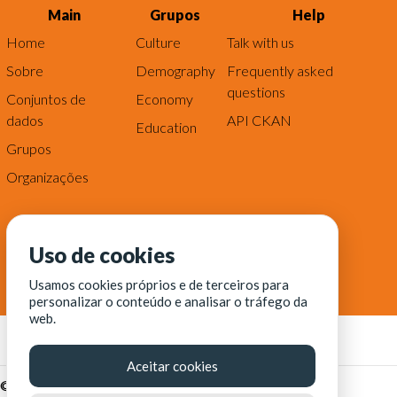
Main
Grupos
Help
Home
Culture
Talk with us
Sobre
Demography
Frequently asked
questions
Conjuntos de
Economy
dados
API CKAN
Education
Grupos
Organizações
Uso de cookies
Usamos cookies próprios e de terceiros para
personalizar o conteúdo e analisar o tráfego da
web.
Aceitar cookies
© Fortaleza Digital || CITINOVA - Fundação de Ciência,