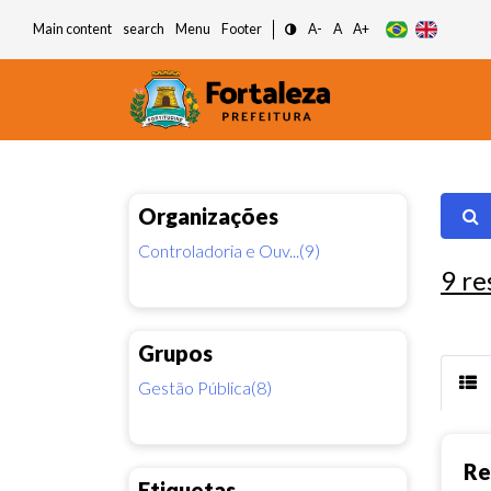
Main content
search
Menu
Footer
A-
A
A+
Organizações
Controladoria e Ouv...(9)
9
re
Grupos
Gestão Pública(8)
Re
Etiquetas