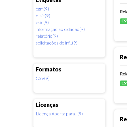
cgm(9)
Rel
e-sic(9)
CS
esic(9)
informação ao cidadão(9)
relatório(9)
solicitações de inf...(9)
Re
Formatos
Rel
CSV(9)
CS
Licenças
Licença Aberta para...(9)
Re