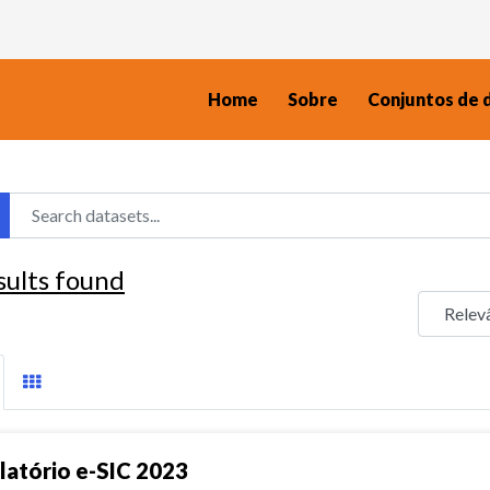
Home
Sobre
Conjuntos de 
sults found
latório e-SIC 2023