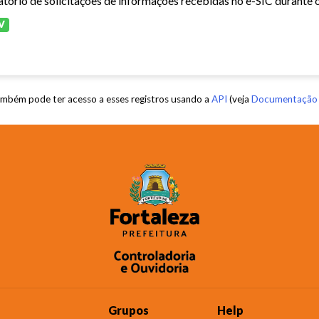
atório de solicitações de informações recebidas no e-SIC durante 
V
mbém pode ter acesso a esses registros usando a
API
(veja
Documentação 
Grupos
Help