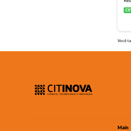
Rel
CS
Você ta
Main