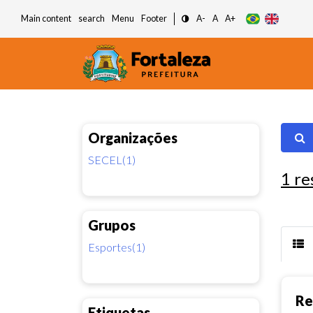
Main content
search
Menu
Footer
A-
A
A+
Organizações
SECEL(1)
1
re
Grupos
Esportes(1)
Re
Etiquetas