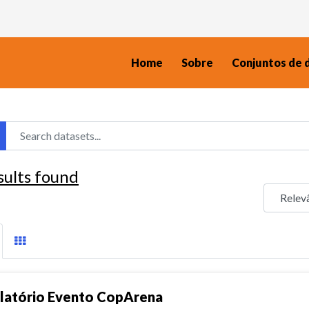
Home
Sobre
Conjuntos de 
sults found
latório Evento CopArena