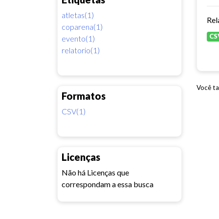
atletas(1)
Rel
coparena(1)
CS
evento(1)
relatorio(1)
Você ta
Formatos
CSV(1)
Licenças
Não há Licenças que
correspondam a essa busca