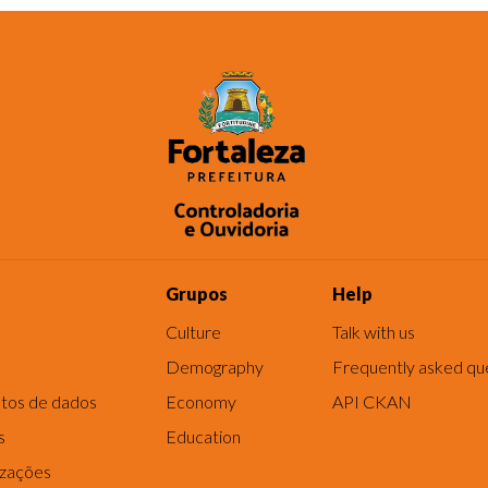
Grupos
Help
Culture
Talk with us
Demography
Frequently asked qu
tos de dados
Economy
API CKAN
s
Education
izações