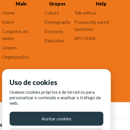
Main
Grupos
Help
Home
Culture
Talk with us
Sobre
Demography
Frequently asked
questions
Conjuntos de
Economy
dados
API CKAN
Education
Grupos
Organizações
Uso de cookies
Usamos cookies próprios e de terceiros para
personalizar o conteúdo e analisar o tráfego da
web.
Aceitar cookies
© Fortaleza Digital || CITINOVA - Fundação de Ciência,