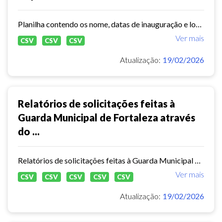
Planilha contendo os nome, datas de inauguração e localização das Células de Proteção Comunitária - GMF, localização das coordenadorias e inspetorias -GMF
Ver mais
CSV
CSV
CSV
Atualização:
19/02/2026
Relatórios de solicitações feitas à
Guarda Municipal de Fortaleza através
do ...
Relatórios de solicitações feitas à Guarda Municipal de Fortaleza através do Sistema de Informação ao Cidadão ( E- SIC)
Ver mais
CSV
CSV
CSV
CSV
CSV
Atualização:
19/02/2026