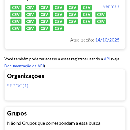
Ver mais
CSV
CSV
CSV
CSV
CSV
CSV
CSV
CSV
CSV
CSV
CSV
CSV
CSV
CSV
CSV
CSV
CSV
CSV
CSV
CSV
CSV
CSV
CSV
CSV
Atualização:
14/10/2025
Você também pode ter acesso a esses registros usando a
API
(veja
Documentação da API
).
Organizações
SEPOG(1)
Grupos
Não há Grupos que correspondam a essa busca