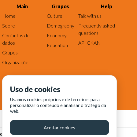
Main
Grupos
Help
Home
Culture
Talk with us
Sobre
Demography
Frequently asked
questions
Conjuntos de
Economy
dados
API CKAN
Education
Grupos
Organizações
Uso de cookies
Usamos cookies próprios e de terceiros para
personalizar o conteúdo e analisar o tráfego da
web.
Aceitar cookies
© Fortaleza Digital || CITINOVA - Fundação de Ciência,