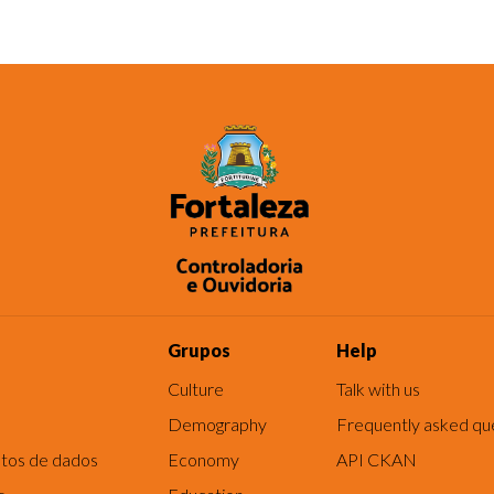
Grupos
Help
Culture
Talk with us
Demography
Frequently asked qu
tos de dados
Economy
API CKAN