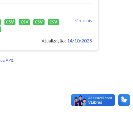
Ver mais
CSV
CSV
CSV
CSV
Atualização:
14/10/2025
da API
).