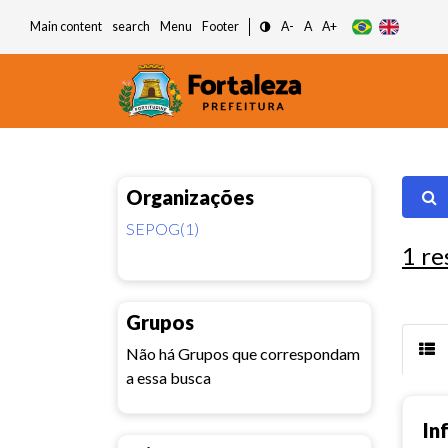
Main content
search
Menu
Footer
A-
A
A+
Organizações
SEPOG(1)
1
re
Grupos
Não há Grupos que correspondam
a essa busca
In