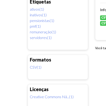
Etiquetas
ativos(1)
Inf
inativos(1)
CS
pensionistas(1)
CS
pmf(1)
remuneração(1)
servidores(1)
Você ta
Formatos
CSV(1)
Licenças
Creative Commons Nã...(1)