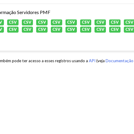
ormação Servidores PMF
V
CSV
CSV
CSV
CSV
CSV
CSV
CSV
CSV
CSV
V
CSV
CSV
CSV
CSV
CSV
CSV
CSV
CSV
CSV
mbém pode ter acesso a esses registros usando a
API
(veja
Documentação 