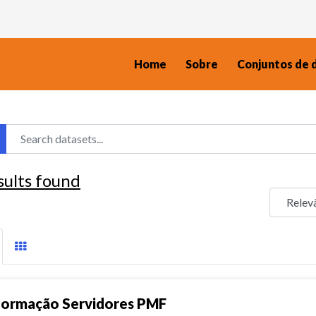
Home
Sobre
Conjuntos de 
sults found
formação Servidores PMF