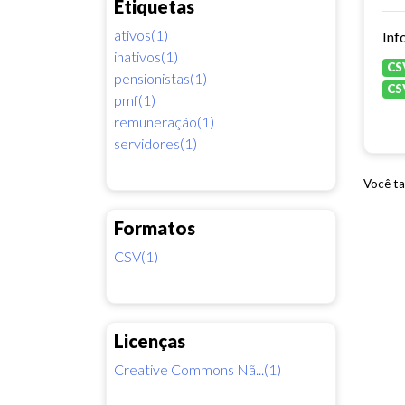
Etiquetas
ativos(1)
Inf
inativos(1)
CS
pensionistas(1)
CS
pmf(1)
remuneração(1)
servidores(1)
Você ta
Formatos
CSV(1)
Licenças
Creative Commons Nã...(1)