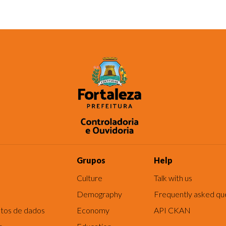
Grupos
Help
Culture
Talk with us
Demography
Frequently asked qu
tos de dados
Economy
API CKAN