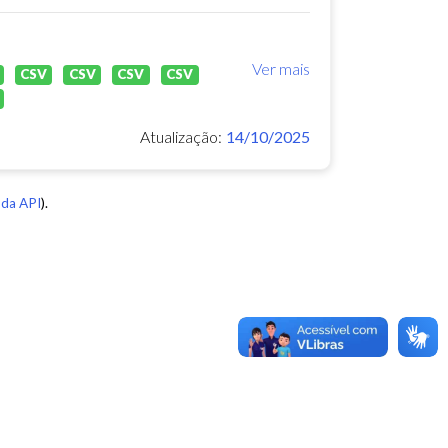
Ver mais
CSV
CSV
CSV
CSV
Atualização:
14/10/2025
da API
).