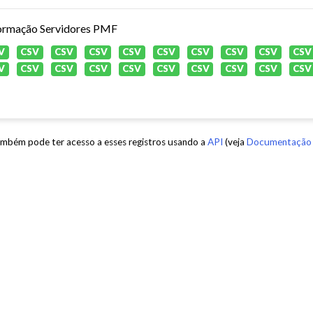
ormação Servidores PMF
V
CSV
CSV
CSV
CSV
CSV
CSV
CSV
CSV
CSV
V
CSV
CSV
CSV
CSV
CSV
CSV
CSV
CSV
CSV
mbém pode ter acesso a esses registros usando a
API
(veja
Documentação 