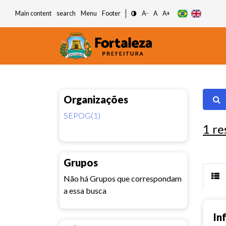
Main content
search
Menu
Footer
A-
A
A+
Organizações
SEPOG(1)
1
re
Grupos
Não há Grupos que correspondam
a essa busca
In