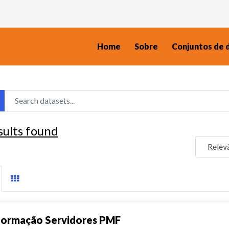
Home
Sobre
Conjuntos de 
sults found
formação Servidores PMF