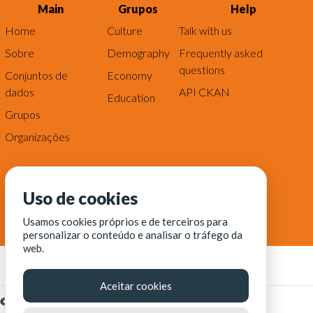
Main
Grupos
Help
Home
Culture
Talk with us
Sobre
Demography
Frequently asked
questions
Conjuntos de
Economy
dados
API CKAN
Education
Grupos
Organizações
Uso de cookies
Usamos cookies próprios e de terceiros para
personalizar o conteúdo e analisar o tráfego da
web.
Aceitar cookies
© Fortaleza Digital || CITINOVA - Fundação de Ciência,