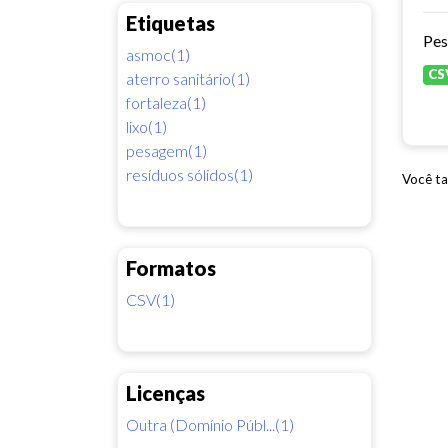
Etiquetas
Pes
asmoc(1)
CS
aterro sanitário(1)
fortaleza(1)
lixo(1)
pesagem(1)
resíduos sólidos(1)
Você ta
Formatos
CSV(1)
Licenças
Outra (Domínio Públ...(1)