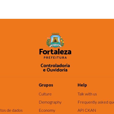
Grupos
Help
Culture
Talk with us
Demography
Frequently asked qu
tos de dados
Economy
API CKAN