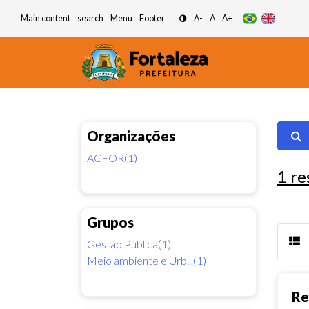
Main content
search
Menu
Footer
A-
A
A+
Organizações
ACFOR(1)
1
re
Grupos
Gestão Pública(1)
Meio ambiente e Urb...(1)
Re