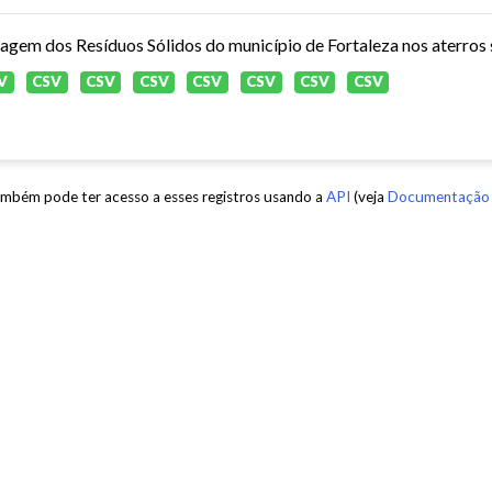
agem dos Resíduos Sólidos do município de Fortaleza nos aterros s
V
CSV
CSV
CSV
CSV
CSV
CSV
CSV
mbém pode ter acesso a esses registros usando a
API
(veja
Documentação 