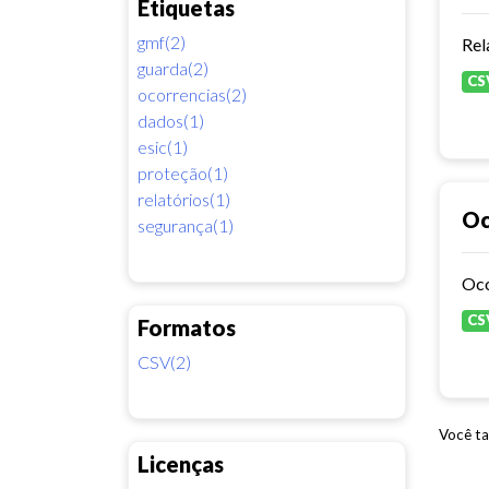
Etiquetas
gmf(2)
guarda(2)
CS
ocorrencias(2)
dados(1)
esic(1)
proteção(1)
relatórios(1)
Oc
segurança(1)
Oco
CS
Formatos
CSV(2)
Você ta
Licenças