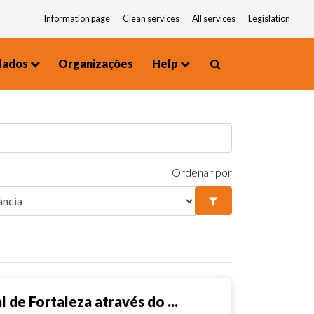
Information page
Clean services
All services
Legislation
dados
Organizações
Help
Environment and Urbanism
Frequently asked questions
Ordenar por
 de Fortaleza através do ...