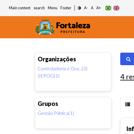
Main content
search
Menu
Footer
A-
A
A+
Organizações
Controladoria e Ouv...(3)
4
re
SEPOG(1)
Grupos
Gestão Pública(1)
In