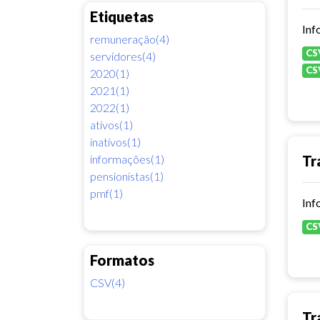
Etiquetas
Inf
remuneração(4)
CS
servidores(4)
CS
2020(1)
2021(1)
2022(1)
ativos(1)
inativos(1)
informações(1)
Tr
pensionistas(1)
pmf(1)
Inf
CS
Formatos
CSV(4)
Tr