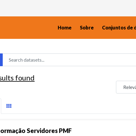
Home
Sobre
Conjuntos de 
sults found
formação Servidores PMF