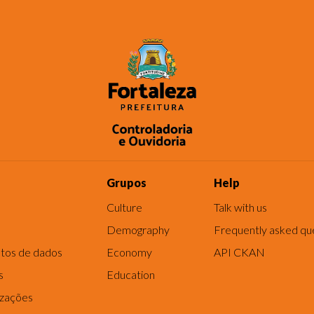
Grupos
Help
Culture
Talk with us
Demography
Frequently asked qu
tos de dados
Economy
API CKAN
s
Education
izações