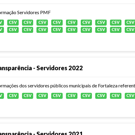
ormação Servidores PMF
V
CSV
CSV
CSV
CSV
CSV
CSV
CSV
CSV
CSV
V
CSV
CSV
CSV
CSV
CSV
CSV
CSV
CSV
CSV
ansparência - Servidores 2022
ormações dos servidores públicos municipais de Fortaleza referen
V
CSV
CSV
CSV
CSV
CSV
CSV
CSV
CSV
CSV
ansparência - Servidores 2021