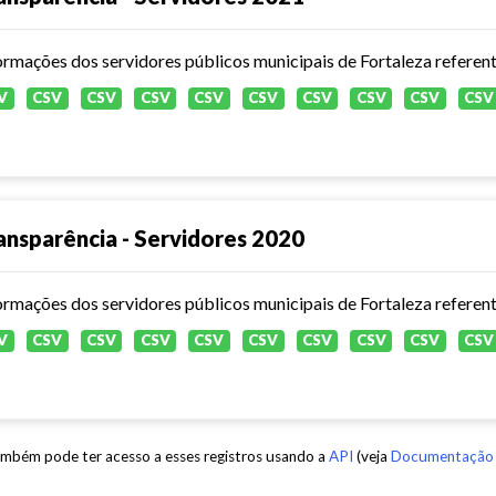
ormações dos servidores públicos municipais de Fortaleza referen
V
CSV
CSV
CSV
CSV
CSV
CSV
CSV
CSV
CSV
ansparência - Servidores 2020
ormações dos servidores públicos municipais de Fortaleza referen
V
CSV
CSV
CSV
CSV
CSV
CSV
CSV
CSV
CSV
mbém pode ter acesso a esses registros usando a
API
(veja
Documentação 