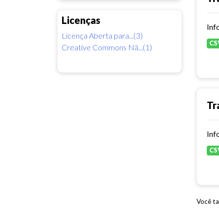
Licenças
Inf
Licença Aberta para...(3)
CS
Creative Commons Nã...(1)
Tr
Inf
CS
Você ta