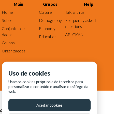
Main
Grupos
Help
Home
Culture
Talk with us
Sobre
Demography
Frequently asked
questions
Conjuntos de
Economy
dados
API CKAN
Education
Grupos
Organizações
Uso de cookies
Usamos cookies próprios e de terceiros para
personalizar o conteúdo e analisar o tráfego da
web.
Aceitar cookies
© Fortaleza Digital || CITINOVA - Fundação de Ciência,