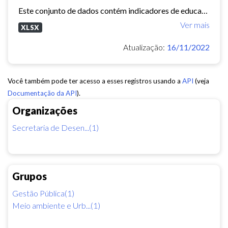
Este conjunto de dados contém indicadores de educação, longevidade e renda para cada bairro de Fortaleza. Esses três indicadores juntos formam o Indice de Desenvolvimento Humano...
Ver mais
XLSX
Atualização:
16/11/2022
Você também pode ter acesso a esses registros usando a
API
(veja
Documentação da API
).
Organizações
Secretaria de Desen...(1)
Grupos
Gestão Pública(1)
Meio ambiente e Urb...(1)