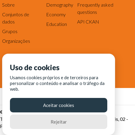
Sobre
Demography
Frequently asked
questions
Conjuntos de
Economy
dados
API CKAN
Education
Grupos
Organizações
Uso de cookies
Usamos cookies próprios e de terceiros para
personalizar o conteúdo e analisar o tráfego da
web.
Aceitar cookies
© Fortaleza Digital || CITINOVA - Fundação de Ciência,
Tecnologia e Inovação de Fortaleza - Rua dos Tremembés, 02 -
Rejeitar
Praia de Iracema - Fortaleza-CE