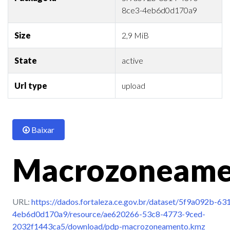
8ce3-4eb6d0d170a9
Size
2,9 MiB
State
active
Url type
upload
Baixar
Macrozoneame
URL:
https://dados.fortaleza.ce.gov.br/dataset/5f9a092b-6
4eb6d0d170a9/resource/ae620266-53c8-4773-9ced-
2032f1443ca5/download/pdp-macrozoneamento.kmz