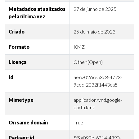
Metadados atualizados
27 de junho de 2025
pela última vez
Criado
25 de maio de 2023
Formato
KMZ
Licença
Other (Open)
Id
ae620266-53c8-4773-
9ced-2032f1443ca5
Mimetype
application/vnd.google-
earth.kmz
On same domain
True
Package id
5f9a092b-6314-4390-